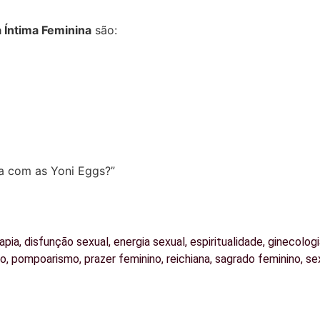
 Íntima Feminina
são:
da com as Yoni Eggs?”
apia
,
disfunção sexual
,
energia sexual
,
espiritualidade
,
ginecologi
no
,
pompoarismo
,
prazer feminino
,
reichiana
,
sagrado feminino
,
se