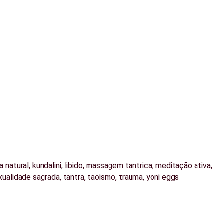
a natural
,
kundalini
,
libido
,
massagem tantrica
,
meditação ativa
,
xualidade sagrada
,
tantra
,
taoismo
,
trauma
,
yoni eggs