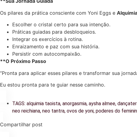
**Sua Jornada Guiada
Os pilares da prática consciente com Yoni Eggs e
Alquimia
Escolher o cristal certo para sua intenção.
Práticas guiadas para desbloqueios.
Integrar os exercícios à rotina.
Enraizamento e paz com sua história.
Persistir com autocompaixão.
**O Próximo Passo
“Pronta para aplicar esses pilares e transformar sua jorna
Eu estou pronta para te guiar nesse caminho.
TAGS:
alquimia taoista
,
anorgasmia
,
aysha almee
,
dançater
neo reichiana
,
neo tantra
,
ovos de yoni
,
poderes do femini
Compartilhar post