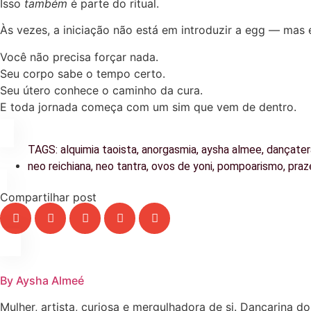
Isso
também
é parte do ritual.
Às vezes, a iniciação não está em introduzir a egg — mas 
Você não precisa forçar nada.
Seu corpo sabe o tempo certo.
Seu útero conhece o caminho da cura.
E toda jornada começa com um sim que vem de dentro.
TAGS:
alquimia taoista
,
anorgasmia
,
aysha almee
,
dançater
neo reichiana
,
neo tantra
,
ovos de yoni
,
pompoarismo
,
praz
Compartilhar post
By Aysha Almeé
Mulher, artista, curiosa e mergulhadora de si. Dançarina