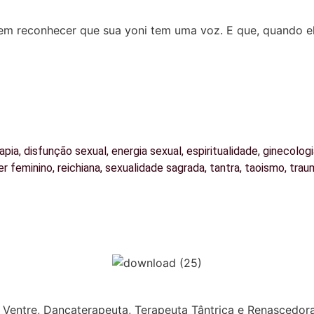
em reconhecer que sua yoni tem uma voz. E que, quando ela
apia
,
disfunção sexual
,
energia sexual
,
espiritualidade
,
ginecologi
er feminino
,
reichiana
,
sexualidade sagrada
,
tantra
,
taoismo
,
trau
 do Ventre, Dançaterapeuta, Terapeuta Tântrica e Renasced