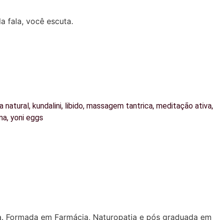
 fala, você escuta.
a natural
,
kundalini
,
libido
,
massagem tantrica
,
meditação ativa
,
ma
,
yoni eggs
ora. Formada em Farmácia, Naturopatia e pós graduada em