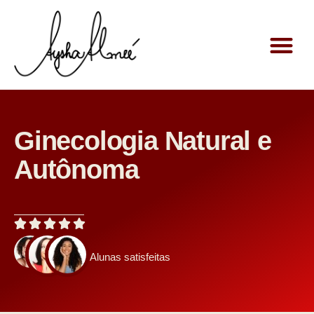
Aysha Alm
Retiros e O
Ginecologia Natural e
Autônoma
Alunas satisfeitas