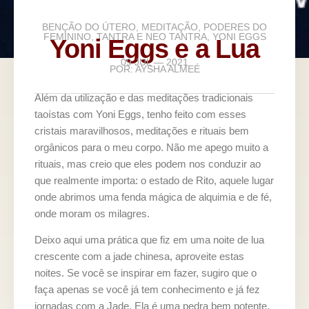
BENÇÃO DO ÚTERO
,
MEDITAÇÃO
,
PODERES DO
FEMININO
,
TANTRA E NEO TANTRA
,
YONI EGGS
Yoni Eggs e a Lua
09 JUL — 2021
POR:
AYSHA ALMEÉ
Além da utilização e das meditações tradicionais
taoístas com Yoni Eggs, tenho feito com esses
cristais maravilhosos, meditações e rituais bem
orgânicos para o meu corpo. Não me apego muito a
rituais, mas creio que eles podem nos conduzir ao
que realmente importa: o estado de Rito, aquele lugar
onde abrimos uma fenda mágica de alquimia e de fé,
onde moram os milagres.
Deixo aqui uma prática que fiz em uma noite de lua
crescente com a jade chinesa, aproveite estas
noites. Se você se inspirar em fazer, sugiro que o
faça apenas se você já tem conhecimento e já fez
jornadas com a Jade. Ela é uma pedra bem potente,