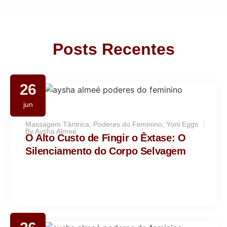
Posts Recentes
26
jun
Massagem Tântrica
,
Poderes do Feminino
,
Yoni Eggs
By
Aysha Almeé
O Alto Custo de Fingir o Êxtase: O
Silenciamento do Corpo Selvagem