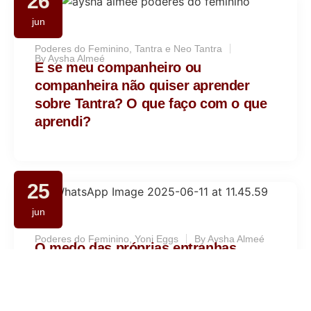
26
jun
Poderes do Feminino
,
Tantra e Neo Tantra
By
Aysha Almeé
E se meu companheiro ou
companheira não quiser aprender
sobre Tantra? O que faço com o que
aprendi?
25
jun
Poderes do Feminino
,
Yoni Eggs
By
Aysha Almeé
O medo das próprias entranhas