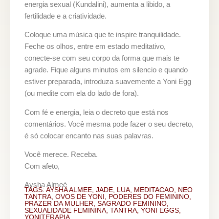
energia sexual (Kundalini), aumenta a libido, a
fertilidade e a criatividade.
Coloque uma música que te inspire tranquilidade.
Feche os olhos, entre em estado meditativo,
conecte-se com seu corpo da forma que mais te
agrade. Fique alguns minutos em silencio e quando
estiver preparada, introduza suavemente a Yoni Egg
(ou medite com ela do lado de fora).
Com fé e energia, leia o decreto que está nos
comentários. Você mesma pode fazer o seu decreto,
é só colocar encanto nas suas palavras.
Você merece. Receba.
Com afeto,
Aysha Almeé
TAGS:
AYSHA ALMEE
,
JADE
,
LUA
,
MEDITACAO
,
NEO
TANTRA
,
OVOS DE YONI
,
PODERES DO FEMININO
,
PRAZER DA MULHER
,
SAGRADO FEMININO
,
SEXUALIDADE FEMININA
,
TANTRA
,
YONI EGGS
,
YONITERAPIA