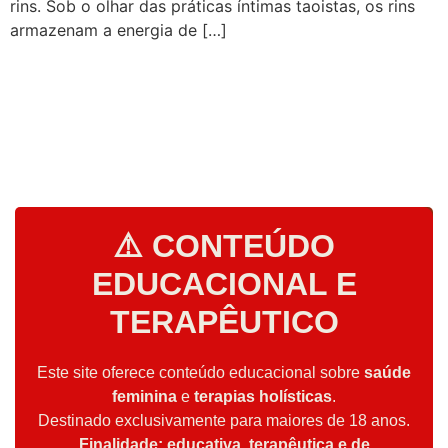
rins. Sob o olhar das práticas íntimas taoistas, os rins
armazenam a energia de […]
⚠️ CONTEÚDO
EDUCACIONAL E
TERAPÊUTICO
Este site oferece conteúdo educacional sobre
saúde
feminina
e
terapias holísticas
.
Destinado exclusivamente para maiores de 18 anos.
Finalidade: educativa, terapêutica e de