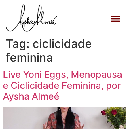
Aysha Alm
Retiros e O
Tag:
ciclicidade
feminina
Live Yoni Eggs, Menopausa
e Ciclicidade Feminina, por
Aysha Almeé