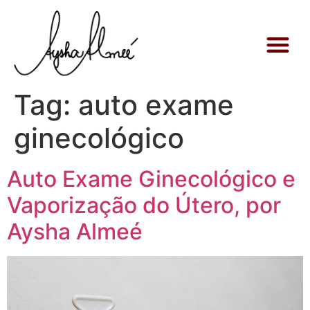
Aysha Alm
Retiros e O
Tag:
auto exame
ginecológico
Auto Exame Ginecológico e
Vaporização do Útero, por
Aysha Almeé