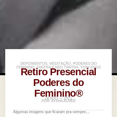
DEPOIMENTOS
,
MEDITAÇÃO
,
PODERES DO
FEMININO
,
TANTRA E NEO TANTRA
,
YONI EGGS
Retiro Presencial
Poderes do
Feminino®
28 AGO — 2021
POR:
AYSHA ALMEÉ
Algumas imagens que ficaram pra sempre…