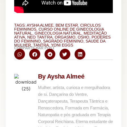
TAGS:
AYSHA ALMEE
,
BEM ESTAR
,
CIRCULOS
FEMININOS
,
CURSO ONLINE DE GINECOLOGIA
NATURAL
,
GINECOLOGIA NATURAL
,
MEDITAÇÃO
ATIVA
,
NEO TANTRA
,
ORGASMO
,
OSHO
,
PODERES
DO FEMININO
,
SAGRADO FEMININO
,
SAUDE DA
MULHER
,
TANTRA
,
YONI EGGS
COMPARTILHAR POST
By Aysha Almeé
Mulher, artista, curiosa e mergulhadora
de si. Dançarina do Ventre,
Dançaterapeuta, Terapeuta Tântrica e
Renascedora. Formada em Farmácia,
Naturopatia e pós graduada em Terapia
Corporal Reichiana. Eterna estudante de