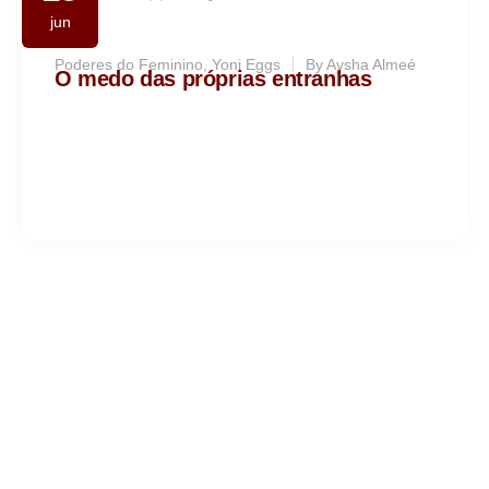
jun
Poderes do Feminino
,
Yoni Eggs
By
Aysha Almeé
O medo das próprias entranhas