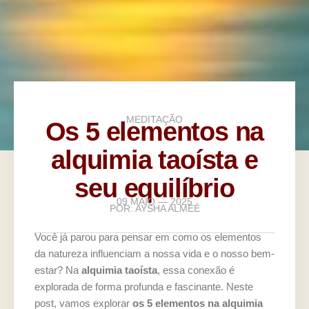
MEDITAÇÃO
Os 5 elementos na
alquimia taoísta e
seu equilíbrio
09 MAIO — 2025
POR:
AYSHA ALMEÉ
Você já parou para pensar em como os elementos
da natureza influenciam a nossa vida e o nosso bem-
estar? Na
alquimia taoísta
, essa conexão é
explorada de forma profunda e fascinante. Neste
post, vamos explorar
os 5 elementos na alquimia