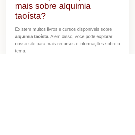
mais sobre alquimia
taoísta?
Existem muitos livros e cursos disponíveis sobre
alquimia taoísta
. Além disso, você pode explorar
nosso site para mais recursos e informações sobre o
tema.
Por fim, a jornada para equilibrar os
5 elementos na
alquimia taoísta
é uma experiência enriquecedora
que pode transformar sua vida. Ao se conectar com
esses elementos, você não apenas melhora sua
saúde, mas também se torna mais consciente de si
mesmo e do mundo ao seu redor. Não perca a
oportunidade de explorar essa sabedoria antiga e
aplicá-la em sua vida diária. Comece hoje mesmo
sua jornada de autoconhecimento e equilíbrio!
COMPARTILHAR POST