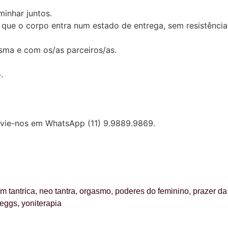
inhar juntos.
 é que o corpo entra num estado de entrega, sem resistênci
esma e com os/as parceiros/as.
.
nvie-nos em WhatsApp (11) 9.9889.9869.
 tantrica
,
neo tantra
,
orgasmo
,
poderes do feminino
,
prazer da
 eggs
,
yoniterapia