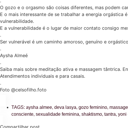
.
O gozo e o orgasmo são coisas diferentes, mas podem cam
E o mais interessante de se trabalhar a energia orgástica
vulnerabilidade.
E a vulnerabilidade é o lugar de maior contato consigo m
.
Ser vulnerável é um caminho amoroso, genuíno e orgástico
.
Aysha Almeé
.
Saiba mais sobre meditação ativa e massagem tântrica. E
Atendimentos individuais e para casais.
.
Foto @celsofilho.foto
TAGS:
aysha almee
,
deva lasya
,
gozo feminino
,
massagem
consciente
,
sexualidade feminina
,
shaktismo
,
tantra
,
yoni
Compartilhar post