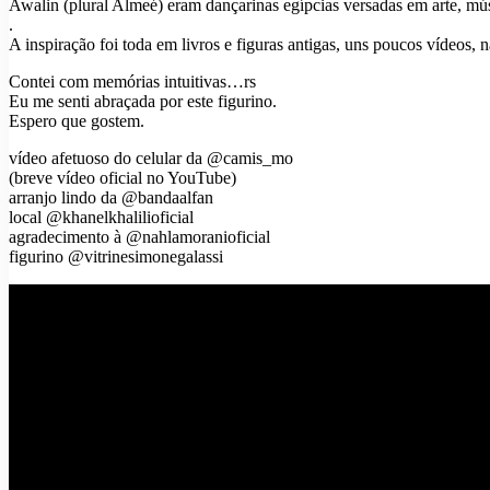
Awalin (plural Almeé) eram dançarinas egípcias versadas em arte, músi
.
A inspiração foi toda em livros e figuras antigas, uns poucos vídeos,
Contei com memórias intuitivas…rs
Eu me senti abraçada por este figurino.
Espero que gostem.
vídeo afetuoso do celular da @camis_mo
(breve vídeo oficial no YouTube)
arranjo lindo da @bandaalfan
local @khanelkhalilioficial
agradecimento à @nahlamoranioficial
figurino @vitrinesimonegalassi