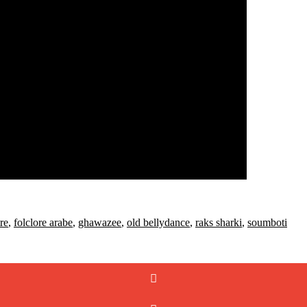
re
,
folclore arabe
,
ghawazee
,
old bellydance
,
raks sharki
,
soumboti