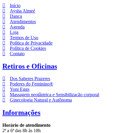
Início
Aysha Almeé
Dança
Atendimentos
Agenda
Loja
Termos de Uso
Política de Privacidade
Política de Cookies
Contato
Retiros e Oficinas
Dos Saberes Prazeres
Poderes do Feminino®
Yoni Eggs
Massagem neotântrica e Sensibilização corporal
Ginecologia Natural e Autônoma
Informações
Horário de atendimento
2ª a 6ª das 8h às 18h