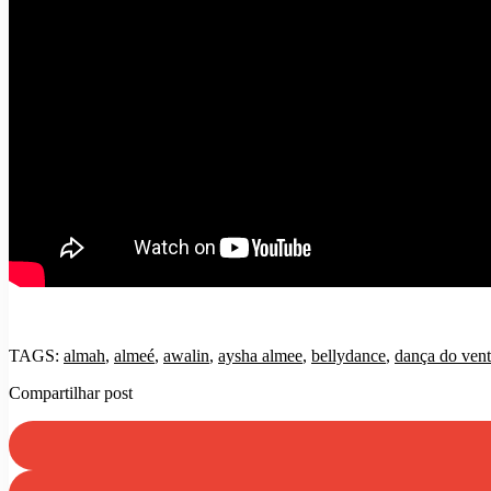
TAGS:
almah
,
almeé
,
awalin
,
aysha almee
,
bellydance
,
dança do vent
Compartilhar post