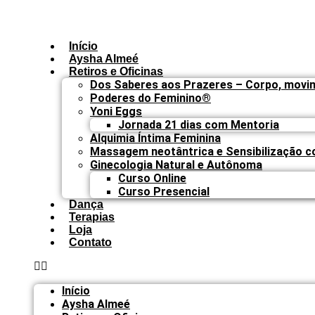
Ir
para
o
Início
conteúdo
Aysha Almeé
Retiros e Oficinas
Dos Saberes aos Prazeres – Corpo, movi
Poderes do Feminino®
Yoni Eggs
Jornada 21 dias com Mentoria
Alquimia Íntima Feminina
Massagem neotântrica e Sensibilização c
Ginecologia Natural e Autônoma
Curso Online
Curso Presencial
Dança
Terapias
Loja
Contato
Início
Aysha Almeé