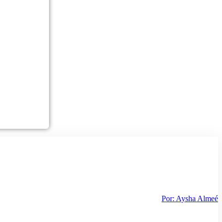
Por:
Aysha Almeé