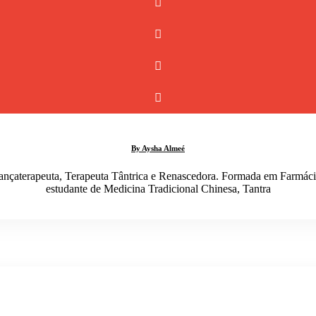
By Aysha Almeé
 Dançaterapeuta, Terapeuta Tântrica e Renascedora. Formada em Farmác
estudante de Medicina Tradicional Chinesa, Tantra