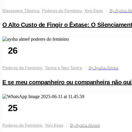
jun
Massagem Tântrica
,
Poderes do Feminino
,
Yoni Eggs
By
Aysha A
O Alto Custo de Fingir o Êxtase: O Silenciame
26
jun
Poderes do Feminino
,
Tantra e Neo Tantra
By
Aysha Almeé
E se meu companheiro ou companheira não quis
25
jun
Poderes do Feminino
,
Yoni Eggs
By
Aysha Almeé