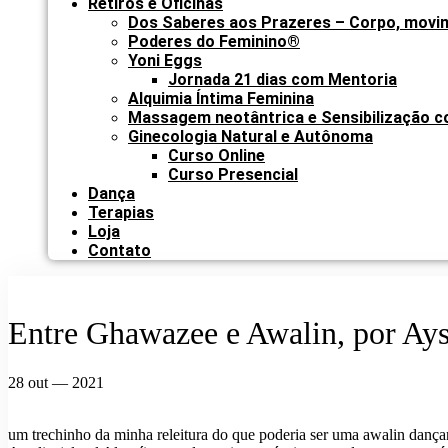
Retiros e Oficinas
Dos Saberes aos Prazeres – Corpo, movi
Poderes do Feminino®
Yoni Eggs
Jornada 21 dias com Mentoria
Alquimia Íntima Feminina
Massagem neotântrica e Sensibilização c
Ginecologia Natural e Autônoma
Curso Online
Curso Presencial
Dança
Terapias
Loja
Contato
Entre Ghawazee e Awalin, por Ay
28 out — 2021
um trechinho da minha releitura do que poderia ser uma awalin dança