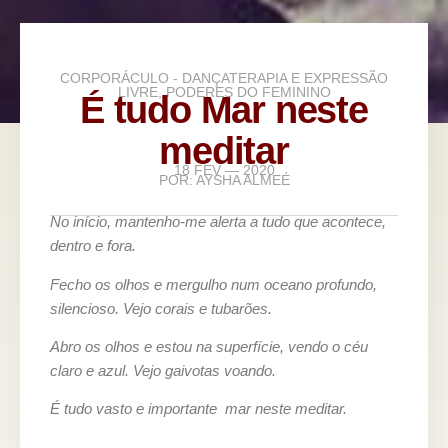
CORPORÁCULO - DANÇATERAPIA E EXPRESSÃO
LIVRE
,
PODERES DO FEMININO
É tudo Mar neste
meditar
18 FEV — 2020
POR:
AYSHA ALMEÉ
No início, mantenho-me alerta a tudo que acontece,
dentro e fora.
Fecho os olhos e mergulho num oceano profundo,
silencioso. Vejo corais e tubarões.
Abro os olhos e estou na superfície, vendo o céu
claro e azul. Vejo gaivotas voando.
É tudo vasto e importante mar neste meditar.