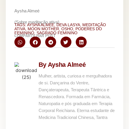
Aysha Almeé
(Sobre meditação ativa)
TAGS:
AYSHA ALMEE
,
DEVA LASYA
,
MEDITAÇÃO
ATIVA
,
MOON MOTHER
,
OSHO
,
PODERES DO
FEMININO
,
SAGRADO FEMININO
COMPARTILHAR POST
By Aysha Almeé
Mulher, artista, curiosa e mergulhadora
de si. Dançarina do Ventre,
Dançaterapeuta, Terapeuta Tântrica e
Renascedora. Formada em Farmácia,
Naturopatia e pós graduada em Terapia
Corporal Reichiana. Eterna estudante de
Medicina Tradicional Chinesa, Tantra