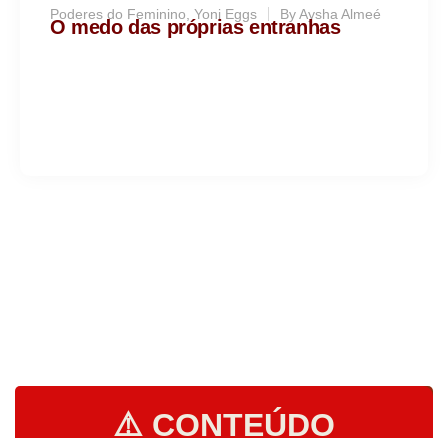
Poderes do Feminino
,
Yoni Eggs
By
Aysha Almeé
O medo das próprias entranhas
⚠️ CONTEÚDO