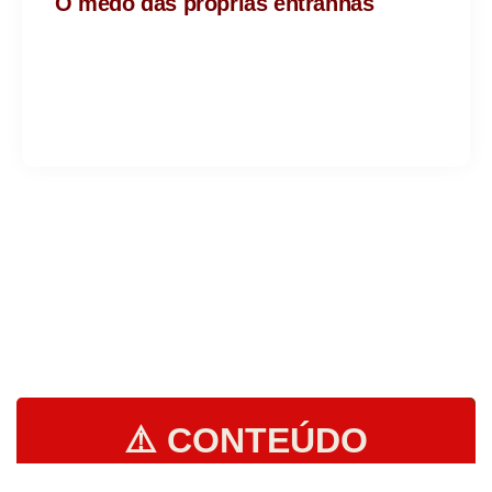
O medo das próprias entranhas
⚠️ CONTEÚDO
EDUCACIONAL E