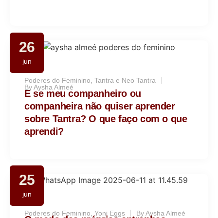
26
jun
Poderes do Feminino
,
Tantra e Neo Tantra
By
Aysha Almeé
E se meu companheiro ou
companheira não quiser aprender
sobre Tantra? O que faço com o que
aprendi?
25
jun
Poderes do Feminino
,
Yoni Eggs
By
Aysha Almeé