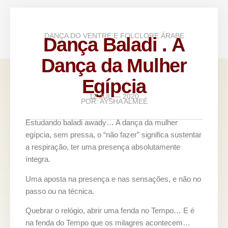
DANÇA DO VENTRE E FOLCLORE ÁRABE
Dança Baladi . A
Dança da Mulher
Egípcia
12 JUL — 2020
POR:
AYSHA ALMEÉ
Estudando baladi awady… A dança da mulher
egípcia, sem pressa, o “não fazer” significa sustentar
a respiração, ter uma presença absolutamente
íntegra.
Uma aposta na presença e nas sensações, e não no
passo ou na técnica.
Quebrar o relógio, abrir uma fenda no Tempo… E é
na fenda do Tempo que os milagres acontecem…