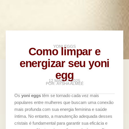
YONI EGGS
Como limpar e
energizar seu yoni
egg
12 MAIO — 2025
POR:
AYSHA ALMEÉ
Os
yoni eggs
têm se tornado cada vez mais
populares entre mulheres que buscam uma conexão
mais profunda com sua energia feminina e saúde
íntima. No entanto, a manutenção adequada desses
cristais é fundamental para garantir sua eficácia e