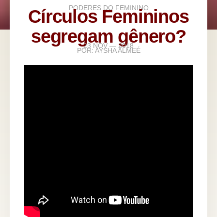
PODERES DO FEMININO
Círculos Femininos
segregam gênero?
23 NOV — 2018
POR:
AYSHA ALMEÉ