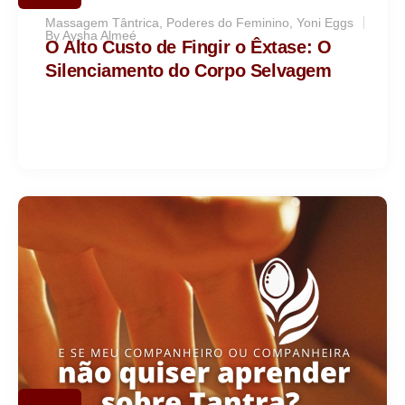
Massagem Tântrica
,
Poderes do Feminino
,
Yoni Eggs
By
Aysha Almeé
O Alto Custo de Fingir o Êxtase: O
Silenciamento do Corpo Selvagem