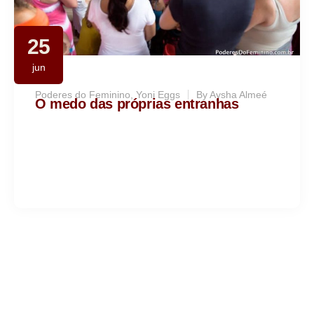
25
jun
Poderes do Feminino
,
Yoni Eggs
By
Aysha Almeé
O medo das próprias entranhas