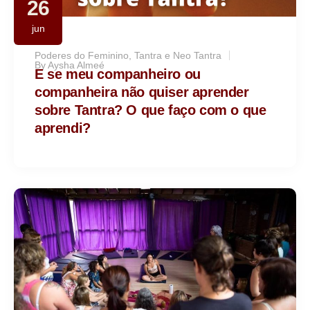
26
jun
Poderes do Feminino
,
Tantra e Neo Tantra
By
Aysha Almeé
E se meu companheiro ou
companheira não quiser aprender
sobre Tantra? O que faço com o que
aprendi?