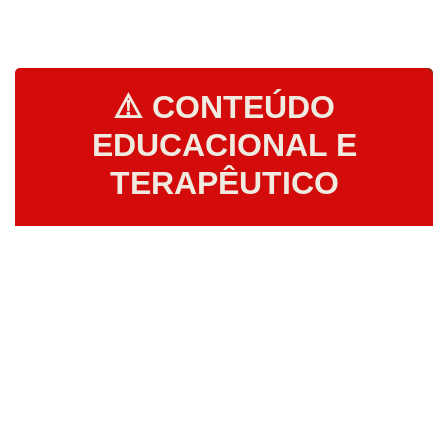
⚠️ CONTEÚDO
EDUCACIONAL E
TERAPÊUTICO
Este site oferece conteúdo educacional sobre
saúde
feminina
e
terapias holísticas
.
Destinado exclusivamente para maiores de 18 anos.
Finalidade: educativa, terapêutica e de
autoconhecimento.
Aysha Almeé –
Terapeuta certificada em Terapia
Corporal Reichiana e Naturopatia.