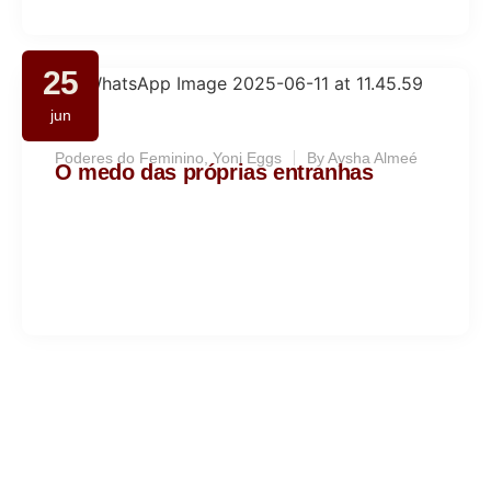
25
jun
Poderes do Feminino
,
Yoni Eggs
By
Aysha Almeé
O medo das próprias entranhas