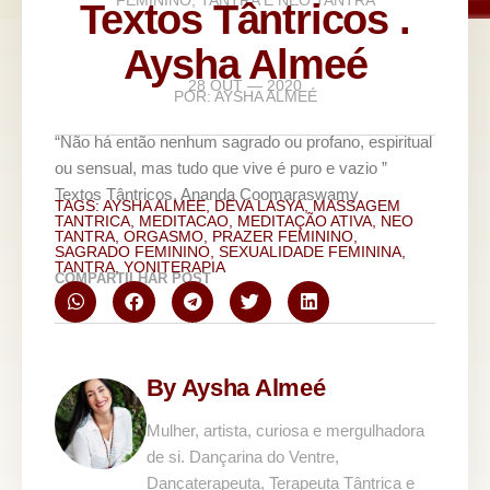
FEMININO
,
TANTRA E NEO TANTRA
Textos Tântricos .
Aysha Almeé
28 OUT — 2020
POR:
AYSHA ALMEÉ
“Não há então nenhum sagrado ou profano, espiritual
ou sensual, mas tudo que vive é puro e vazio ”
Textos Tântricos, Ananda Coomaraswamy
TAGS:
AYSHA ALMEE
,
DEVA LASYA
,
MASSAGEM
TANTRICA
,
MEDITACAO
,
MEDITAÇÃO ATIVA
,
NEO
TANTRA
,
ORGASMO
,
PRAZER FEMININO
,
SAGRADO FEMININO
,
SEXUALIDADE FEMININA
,
TANTRA
,
YONITERAPIA
COMPARTILHAR POST
By Aysha Almeé
Mulher, artista, curiosa e mergulhadora
de si. Dançarina do Ventre,
Dançaterapeuta, Terapeuta Tântrica e