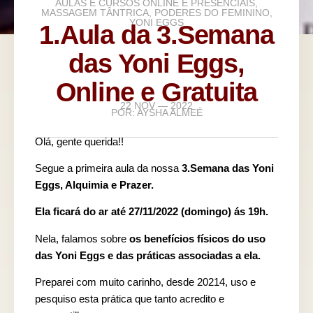
AULAS E CURSOS ONLINE E PRESENCIAIS
,
MASSAGEM TÂNTRICA
,
PODERES DO FEMININO
,
YONI EGGS
1.Aula da 3.Semana
das Yoni Eggs,
Online e Gratuita
22 NOV — 2022
POR:
AYSHA ALMEÉ
Olá, gente querida!!
Segue a primeira aula da nossa
3.Semana das Yoni
Eggs, Alquimia e Prazer.
Ela ficará do ar até 27/11/2022 (domingo) ás 19h.
Nela, falamos sobre
os benefícios físicos do uso
das Yoni Eggs e das práticas associadas a ela.
Preparei com muito carinho, desde 20214, uso e
pesquiso esta prática que tanto acredito e