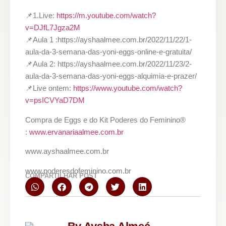
📌1.Live:
https://m.youtube.com/watch?
v=DJfL7Jgza2M
📌Aula 1 :https://ayshaalmee.com.br/2022/11/22/1-
aula-da-3-semana-das-yoni-eggs-online-e-gratuita/
📌Aula 2: https://ayshaalmee.com.br/2022/11/23/2-
aula-da-3-semana-das-yoni-eggs-alquimia-e-prazer/
📌Live ontem:
https://www.youtube.com/watch?
v=psICVYaD7DM
Compra de Eggs e do Kit Poderes do Feminino®
:
www.ervanariaalmee.com.br
www.ayshaalmee.com.br
www.poderesdofeminino.com.br
COMPARTILHAR POST